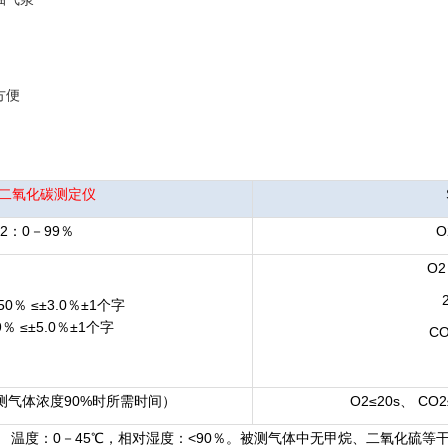
方便
-2二氧化碳测定仪
O2：0－99％
O
O2
50％ ≤±3.0％±1个字
％ ≤±5.0％±1个字
C
被测气体浓度90%时所需时间）
O2≤20s、 
温度：0－45℃，相对湿度：<90％。被测气体中无甲烷、二氧化硫等