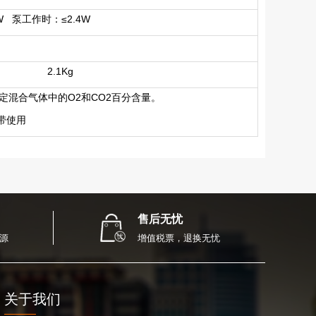
mW 泵工作时：≤2.4W
2.1Kg
定混合气体中的O2和CO2百分含量。
带使用
售后无忧
源
增值税票，退换无忧
关于我们