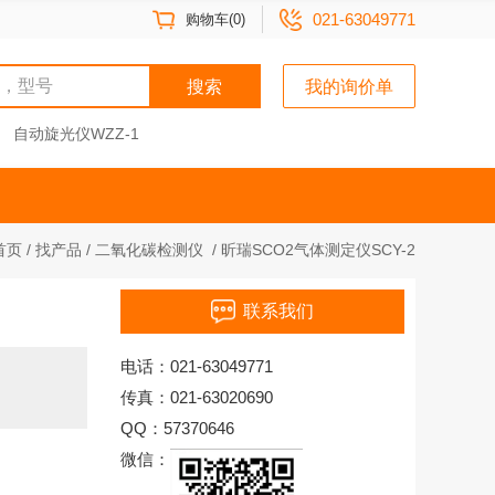
021-63049771
购物车(0)
搜索
我的询价单
自动旋光仪WZZ-1
首页
/
找产品
/
二氧化碳检测仪
/
昕瑞SCO2气体测定仪SCY-2
联系我们
电话：021-63049771
传真：021-63020690
QQ：57370646
微信：