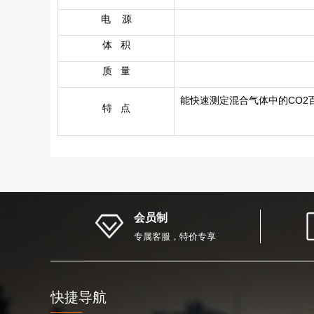
电 源
体 积
质 量
能快速测定混合气体中的CO2
特 点
会员制
专属客服，特价专享
快捷导航