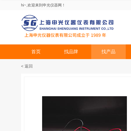
hi~,欢迎来到申光仪器网！
首页
找品牌
找产品
< 返回