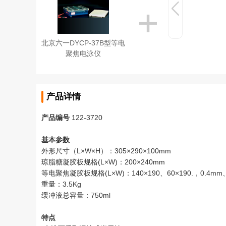
北京六一DYCP-37B型等电
聚焦电泳仪
产品详情
产品编号
122-3720
基本参数
外形尺寸（L×W×H）：305×290×100mm
琼脂糖凝胶板规格(L×W)：200×240mm
等电聚焦凝胶板规格(L×W)：140×190、60×190.，0.4mm
重量：3.5Kg
缓冲液总容量：750ml
特点