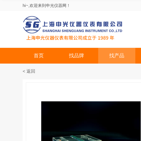
hi~,欢迎来到申光仪器网！
首页
找品牌
找产品
< 返回